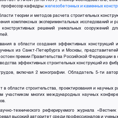
мя профессор кафедры
железобетонных и каменных констр
области теории и методов расчета строительных констру
ения комплексных экспериментальных исследований и р
и конструктивных решений уникальных сооружений дл
лей.
ования в области создания эффективных конструкций 
 ученых из Санкт-Петербурга и Москвы, представителей
достоен премии Правительства Российской Федерации в 
изводства эффективных строительных конструкций из фи
трудов, включая 2 монографии. Обладатель 5-ти автор
рт в области строительства, проектирования и научных 
ым участником многих международных научных конфере
ов.
научно-технического реферируемого журнала «Вестник
воевал высокий авторитет среди профессионалов и ученых