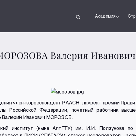
Академия
Стр
 МОРОЗОВА Валерия Иванович
ждения член-корреспондент РААСН, лауреат премии Прави
лы Российской Федерации, почетный работник высшег
ор Валерий Иванович МОРОЗОВ.
ский институт (ныне АлтГТУ) им. И.И. Ползунова по
работает в ЛИСИ (СПбГАСУ): стажер-исследователь, аспи