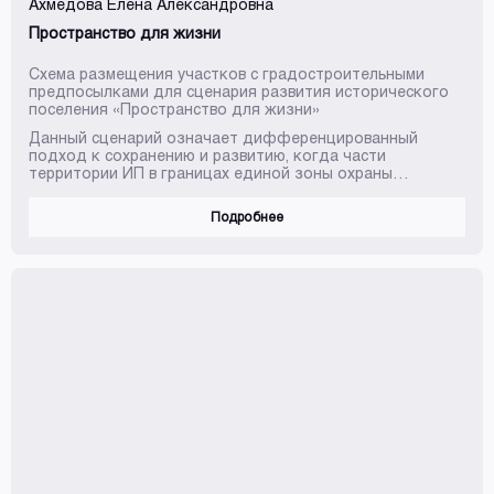
Ахмедова Елена Александровна
Пространство для жизни
Схема размещения участков с градостроительными
предпосылками для сценария развития исторического
поселения «Пространство для жизни»
Данный сценарий означает дифференцированный
подход к сохранению и развитию, когда части
территории ИП в границах единой зоны охраны
консервируются, части территорий могут обновляться
на основе индивидуальных проектных и планировочных
Подробнее
решений в границах единой зоны регулирования
застройки и хозяйственной деятельности и зонах
регулирования застройки и хозяйственной
деятельности отдельных объектов культурного
наследия за границами объединенной зоны охраны.
Кварталы с градостроительными резервами мо...