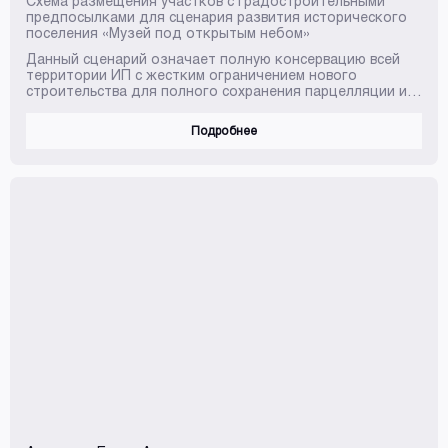
Схема размещения участков с градостроительными
предпосылками для сценария развития исторического
поселения «Музей под открытым небом»
Данный сценарий означает полную консервацию всей
территории ИП с жестким ограничением нового
строительства для полного сохранения парцелляции и
морфологии застройки. Комплексное развитие
территорий исключается. Новое строительство ведется
Подробнее
в исключительных случаях и только штучно, т.е.
земельные участки формируются только под единичные
объекты, каждый проект широко обсуждается.
Развитие ИП осуществляется исключительно за счет
государства, а также малого и среднего бизнеса,
поддерживаемого государ...