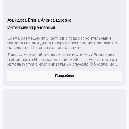
Ахмедова Елена Александровна
Интенсивная реновация
Схема размещения участков с градостроительными
предпосылками для сценария развития исторического
поселения «Интенсивная реновация»
Данный сценарий означает возможность обновления
любой части ИП через механизм КРТ, штучный подход
используется в исключительных случаях. Обновление
среды имеет комплексный характер, рассчитано
исключительно на крупный бизнес. Развитие
Подробнее
продолжает существующую практику работы с
планировочными единицами исторического поселения –
кварталами или группой кварталов. Чистая консервация
может распространяться только на отдельную часть
застройки квартала, при этом остальная часть квартала
рассматривается ...