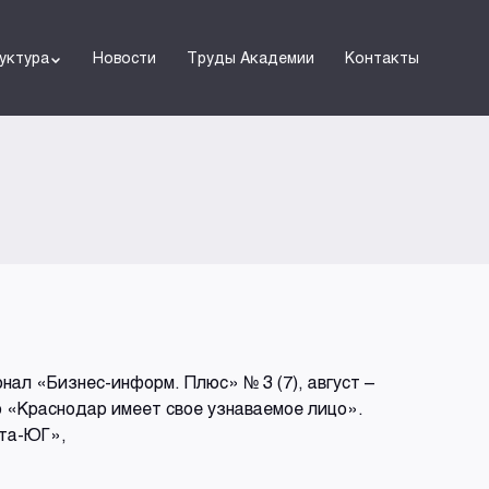
уктура
Новости
Труды Академии
Контакты
ал «Бизнес-информ. Плюс» № 3 (7), август –
ью «Краснодар имеет свое узнаваемое лицо».
ета-ЮГ»,