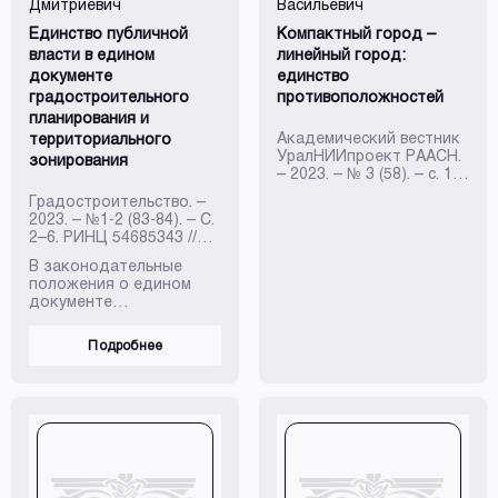
Дмитриевич
Васильевич
преобразования
окружающей страны.
Единство публичной
Компактный город –
власти в едином
линейный город:
документе
единство
градостроительного
противоположностей
планирования и
Академический вестник
территориального
УралНИИпроект РААСН.
зонирования
– 2023. – № 3 (58). – с. 15-
21.
Градостроительство. –
2023. – №1-2 (83-84). – С.
2–6. РИНЦ 54685343 //
ISSN 2218-8762
В законодательные
положения о едином
документе
территориального
планирования и
Подробнее
градостроительного
зонирования внесены
изменения,
позволяющие
осуществлять
подготовку данного
документа в отношении
территорий и (или) их
частей нескольких