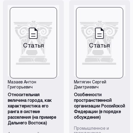
выдающихся географов
Е.Н. Перцика и Г.М.
Лаппо дает ключ к
раскрытию перспектив
развития
градостроительства и
его
природопреобразующей,
средоформирующей
Статья
Статья
функции.
Мазаев Антон
Митягин Сергей
Григорьевич
Дмитриевич
Относительная
Особенности
величина города, как
пространственной
характеристика его
организации Российской
ранга в системе
Федерации (в порядке
расселения (на примере
обсуждения)
Дальнего Востока)
Промышленное и
гражданское