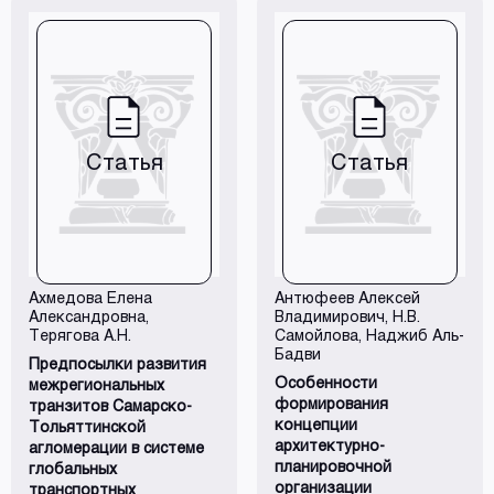
Статья
Статья
Ахмедова Елена
Антюфеев Алексей
Александровна
,
Владимирович
, Н.В.
Терягова А.Н.
Самойлова, Наджиб Аль-
Бадви
Предпосылки развития
Особенности
межрегиональных
формирования
транзитов Самарско-
концепции
Тольяттинской
архитектурно-
агломерации в системе
планировочной
глобальных
организации
транспортных