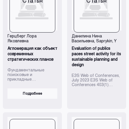
Статья
Статья
Герцберг Лора
Данилина Нина
Яковлевна
Васильевна
, Saprykin, Y
Агломерация как объект
Evaluation of publics
современных
paces street activity for its
стратегических планов
sustainable planning and
design
Фундаментальные
поисковые и
E3S Web of Conferences,
прикладные
July 2023 E3S Web of
исследования РААСН по
Conferences 403(1)
научному обеспечению
DOI:10.1051/e3sconf/2023403
развития архитектуры,
Подробнее
градостроительства и
строительной отрасли
РФ в 2022-2023 гг.:
научные труды РАААСН:
в 2-х томах: Том 1. –
Москва: Изд-во АСВ,
2024. С. 294-306.