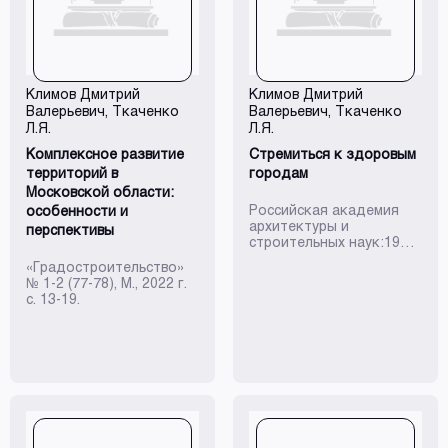
гипертрофированному
градостроительства и
росту столицы
строительной отрасли
параллельно с
РФ в в 2022-2023 гг.:
обезлюдением
научные труды РАААСН:
периферийных регионов
в 2-х тома...
и деградацией малых
Климов Дмитрий
Климов Дмитрий
городов и
Валерьевич
, Ткаченко
Валерьевич
, Ткаченко
сельскихтерритори...
Л.Я.
Л.Я.
Комплексное развитие
Стремиться к здоровым
территорий в
городам
Московской области:
Российская академия
особенности и
архитектуры и
перспективы
строительных наук:1992-
2022. Екатеринбург,
«Градостроительство»
TATLIN, 2022 - с.194-195.
№ 1-2 (77-78), М., 2022 г.
с. 13-19.