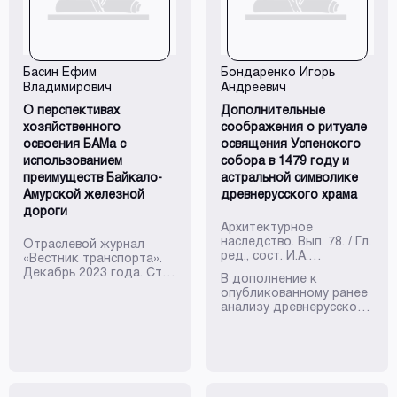
Басин Ефим
Бондаренко Игорь
Владимирович
Андреевич
О перспективах
Дополнительные
хозяйственного
соображения о ритуале
освоения БАМа с
освящения Успенского
использованием
собора в 1479 году и
преимуществ Байкало-
астральной символике
Амурской железной
древнерусского храма
дороги
Архитектурное
наследство. Вып. 78. / Гл.
Отраслевой журнал
ред., сост. И.А.
«Вестник транспорта».
Бондаренко. СПб.: Коло,
Декабрь 2023 года. Стр
В дополнение к
2023. С.5-9.
8-11.
опубликованному ранее
анализу древнерусской
традиции хождения
посолонь при освящении
Успенского собора
автор разбирает вопрос
о том, как
осуществляется зримое