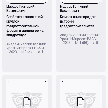
Постепенно оно
«приживается»,
Мазаев Григорий
Мазаев Григорий
«набирает силу»,
Васильевич
Васильевич
«расцветает».
Некоторые
Свойства компактной
Компактные города в
архитектурные объекты
круглой
истории
с годами становятс...
градостроительной
градостроительства
формы и замена ее на
Академический вестник
квадратную
УралНИИпроектРААСН..
– 2023. – № 1 (56). – с. 9-
Академический вестник
13.
УралНИИпроект РААСН.
– 2023. – №2 (57). – с. 15-
21.