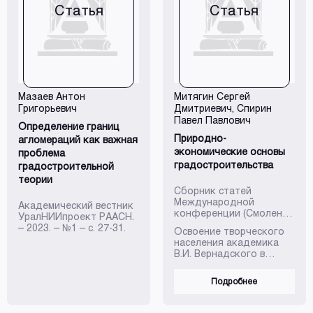
Статья
Статья
Мазаев Антон
Митягин Сергей
Григорьевич
Дмитриевич
,
Спирин
Павел Павлович
Определение границ
Природно-
агломераций как важная
экономические основы
проблема
градостроительства
градостроительной
теории
Сборник статей
Международной
Академический вестник
конференции (Смоленск,
УралНИИпроект РААСН.
СмолГУ, 28–30 апреля
– 2023. – №1 – с. 27-31.
Освоение творческого
2023 г.), 2023. С. 389-396.
населения академика
ISBN 978-5-89575-263-0
В.И. Вернадского в
области практического
использования
Подробнее
закономерностей
эволюции биосферы
Земли, а также