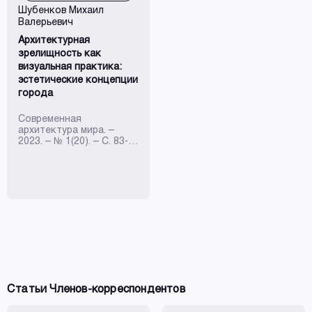
окружения, способного
города, основанный на
Шубенков Михаил
сохранить свою
комплексном решении
Валерьевич
естественную
вопросов его
возможность
планировки и застройки.
Архитектурная
самоподдержания и ...
Ра...
зрелищность как
визуальная практика:
эстетические концепции
города
Современная
архитектура мира. –
2023. – № 1(20). – С. 83-
96.
Статьи Членов-корреспондентов