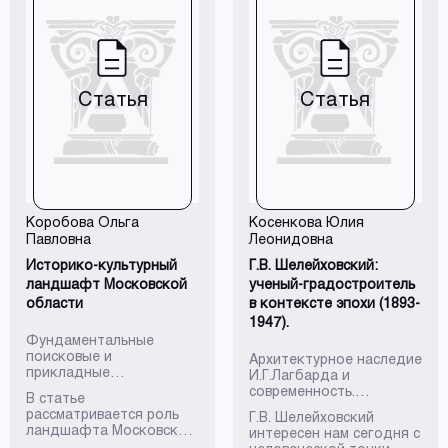
Статья
Статья
Коробова Ольга
Косенкова Юлия
Павловна
Леонидовна
Историко-культурный
Г.В. Шелейховский:
ландшафт Московской
ученый-градостроитель
области
в контексте эпохи (1893-
1947).
Фундаментальные
поисковые и
Архитектурное наследие
прикладные
И.Г.Лагбарда и
исследования РААСН по
современность.
В статье
научному обеспечению
Электронный сборник
рассматривается роль
Г.В. Шелейховский
развития архитектуры,
по материалам
ландшафта Московской
интересен нам сегодня с
градостроительства и
Международной
области как