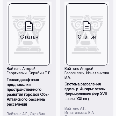
Статья
Статья
Вайтенс Андрей
Вайтенс Андрей
Георгиевич
, Скрябин П.В.
Георгиевич
, Игнатенкова
В.А.
Геоландшафтные
Система расселения
предпосылки
вдоль р. Ангары: этапы
пространственного
формирования (сер.XVII
развития городов Обь-
—нач. XXI вв.)
Алтайского бассейна
расселения
Вайтенс А.Г.,
Игнатенкова В.А.
Вайтенс А.Г., Скрябин