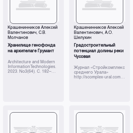
происходила в
на форсированную
зависимости от
индустриализацию
приоритетных задач,
страны. В ходе обсл...
стоявших в области
дальнейшего развития
городов. В
Крашенинников Алексей
Крашенинников Алексей
послереволюционное
Валентинович
, С.В.
Валентинович
, А.О.
десятилетие на первый
Молчанов
Шелухин
план в...
Хранилище генофонда
Градостроительный
на архипелаге Грумант
потенциал долины реки
Чусовая
Architecture and Modern
InformationTechnologies.
Журнал «Стройкомплекс
2023. No3(64). С. 182–
среднего Урала»
195.
http://scomplex-ural.com
Дата выхода 26.07.2023,
№ 05 (255)