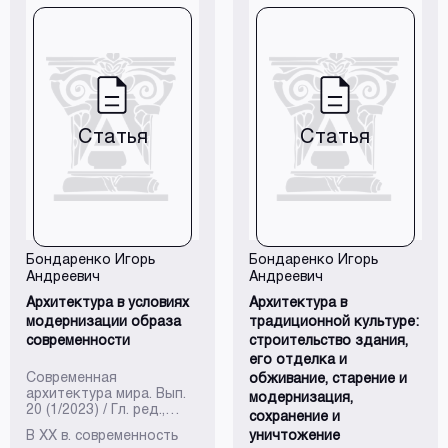
движение Солнца, а
также других светил и
созвездий вокруг
неподвижной земли.
Акцентируется внимание
на том астрономическом
факте, что вращаясь по
часовой стрелке вместе
Статья
Статья
с зодиакальными
созвездиями, светила,
тем не менее,
перемещаются в
плоскости эклиптики в
противоположную
сторону, что делает их
траектории
Бондаренко Игорь
Бондаренко Игорь
спиралевидными...
Андреевич
Андреевич
Архитектура в условиях
Архитектура в
модернизации образа
традиционной культуре:
современности
строительство здания,
его отделка и
Современная
обживание, старение и
архитектура мира. Вып.
модернизация,
20 (1/2023) / Гл. ред.,
сохранение и
сост. Н.А. Коновалова. -
В ХХ в. современность
уничтожение
М.; СПб.: Нестор-