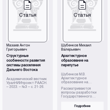
муниципальных
образований.
Полномочие закреплено
Статья
Статья
в компетенции высшего
исполнительного органа
субъекта Российской
Федерации. В
настоящей статье
приведен системный
анализ перспектив,
открываемых
Мазаев Антон
Шубенков Михаил
использованием
Григорьевич
Валерьевич
данного документа и
выявлены правовые
Структурные
Архитектурное
недостатки имплеме...
особенности развития
образование на
системы расселения
перепутье
Дальнего Востока
Шубенков М.В.
Архитектурное
Академический вестник
образование на
УралНИИпроект РААСН.
перепутье // Архитектура
– 2023. – №3 – с. 21-26.
Рассматриваются
и строительство России.
вопросы разработки
№1 (245) 2023, март – С.
Государственного
54-68.
образовательного
стандарта нового
Подробнее
поколения,