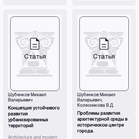
анализируется Послание
Президента
Федеральному
собранию в части
развития системы
отечественного
образования,
рассматриваются
исторические
предпосылки
отечественного
Статья
Статья
архитектурного
образования,
приводится перечень
основных трендов
развития
архитектурного
образования
Шубенков Михаил
Шубенков Михаил
Валерьевич
Валерьевич
,
Колесникова В.Д.
Концепция устойчивого
Проблемы развития
развития
архитектурной среды в
урбанизированных
историческом центре
территорий
города.
Architecture and modern