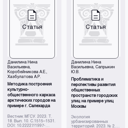
Статья
Статья
Данилина Нина
Данилина Нина
Васильевна
,
Васильевна
, Сапрыкин
Коробейникова А.Е.,
Ю.В.
Хазбулатова А.Р.
Проблематика и
Методика построения
перспективы развития
культурно-
общественных
общественного каркаса
пространств городских
арктических городов на
улиц на примере улиц
примере г. Салехарда
Москвы
Вестник МГСУ. 2023. Т.
Экология
18. Вып. 10. С.1515–1531.
урбанизированных
DOI: 10.22227/1997-
территорий. 2023. № 2. С.